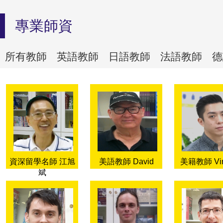
專業師資
所有教師
英語教師
日語教師
法語教師
德
資深留學名師 江旭
美語教師 David
美籍教師 Vin
斌