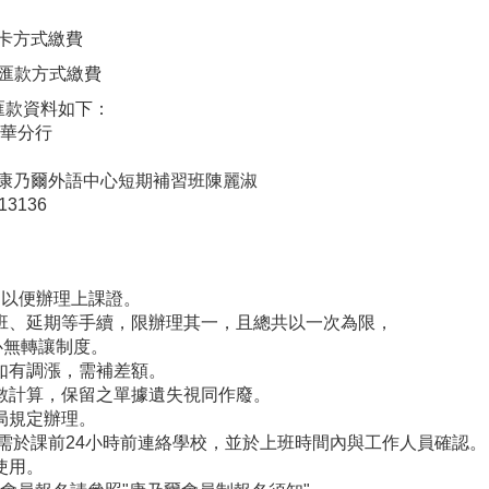
卡方式繳費
匯款方式繳費
款資料如下：
華分行
外語中心短期補習班陳麗淑
136
以便辦理上課證。
、延期等手續，限辦理其一，且總共以一次為限，
心無轉讓制度。
如有調漲，需補差額。
計算，保留之單據遺失視同作廢。
局規定辦理。
需於課前24小時前連絡學校，並於上班時間內與工作人員確認。
使用。