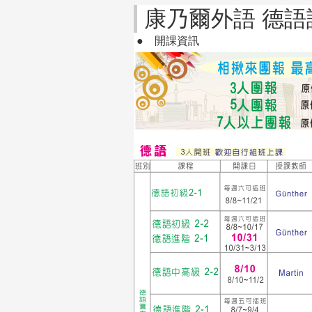
康乃爾外語 德語
●
開課資訊