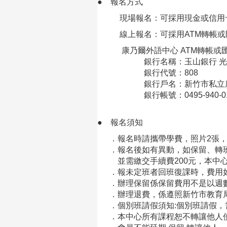
●
報名方式
現場報名：可採用現金或信用
線上報名：可採用ATM轉帳或
康乃爾外語中心 ATM轉帳或匯
銀行名稱：玉山銀行 光
銀行代號：808
銀行戶名：新竹市私立康乃爾
銀行帳號：0495-940-013
●
報名須知
．報名時請攜帶學費，照片2張，
．報名後如有異動，如保留、轉班
並需繳交手續費200元，本中
．報未定班者回班復課時，費用
．辦理保留係保留費用不是以週數
．辦理退費，係遵照新竹市教育
．個別班請假須知:個別班請假，
．本中心所有課程恕不轉讓他人