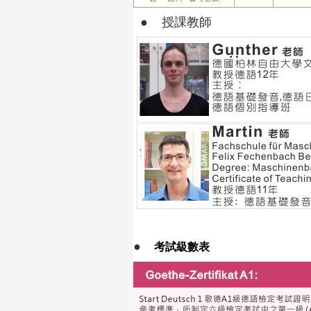
●
授課教師
●
考試級數表