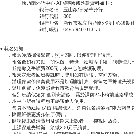
康乃爾外語中心 ATM轉帳或匯款資料如下：
銀行名稱：玉山銀行 光華分行
銀行代號：808
銀行戶名：新竹市私立康乃爾外語中心短期補習
銀行帳號：0495-940-013136
●
報名須知
．報名時請攜帶學費，照片2張，以便辦理上課證。
．報名後如有異動，如保留、轉班、延期等手續，限辦理其
並需繳交手續費200元，本中心無轉讓制度。
．報未定班者回班復課時，費用如有調漲，需補差額。
．辦理保留係保留費用不是以週數計算，保留之單據遺失視
．辦理退費，係遵照新竹市教育局規定辦理。
．個別班請假須知:個別班請假，需於課前24小時前連絡學
．本中心所有課程恕不轉讓他人使用。
．會員不能延期.保留.轉讓他人。會員報名請參照"康乃爾會員
．團體班優惠折扣依原價計。
．開課後未繳清費用及逾期未上課者，一律視同放棄。
．上課證遺失補辦，須繳200元手續費。