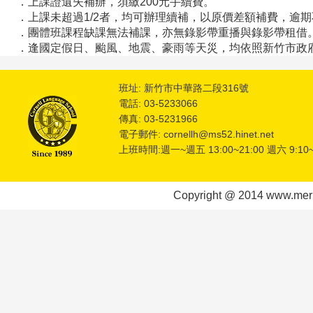
．上課證遺失補辦，須繳200元手續費。
．上課未超過1/2者，均可辦理續補，以原價差額補費，逾
．團體班課程缺課無法補課，亦無錄影帶重播與錄影帶租借
．逢國定假日
、
颱風、地震、豪雨等天災，均依照新竹市政
班址: 新竹市中華路二段316號
電話: 03-5233066
傳真: 03-5231966
電子郵件: cornellh@ms52.hinet.net
上班時間:週一~週五 13:00~21:00 週六 9:10~
Copyright @ 2014 www.meric