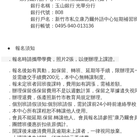
銀行名稱：玉山銀行 光華分行
銀行代號：808
銀行戶名：新竹市私立康乃爾外語中心短期補習班
銀行帳號：0495-940-013136
● 報名須知
．報名時請攜帶學費，照片2張，以便辦理上課證。
．報名後如有異動，如保留、轉班、延期等手續，限辦理其
並需繳交手續費200元，本中心無轉讓制度。
．報未定班者回班復課時，費用如有調漲，需補差額。
．辦理保留係保留費用不是以週數計算，保留之單據遺失視
．辦理退費，係遵照新竹市教育局規定辦理。
．個別班請假須知:個別班請假，需於課前24小時前連絡學
．本中心所有課程恕不轉讓他人使用。
．會員不能延期.保留.轉讓他人。會員報名請參照"康乃爾會員
．團體班優惠折扣依原價計。
．開課後未繳清費用及逾期未上課者，一律視同放棄。