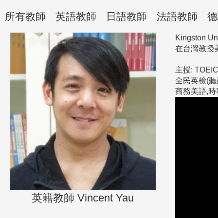
所有教師
英語教師
日語教師
法語教師
德
Kingston Uni
在台灣教授美
主授: TOEIC,
全民英檢(聽
商務美語,
英籍教師 Vincent Yau