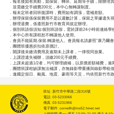
．報名後如有異動，如保留、轉班、延期等手續，限辦理其
並需繳交手續費200元，本中心無轉讓制度。
．報未定班者回班復課時，費用如有調漲，需補差額。
．辦理保留係保留費用不是以週數計算，保留之單據遺失
．辦理退費，係遵照新竹市教育局規定辦理。
．個別班請假須知:個別班請假，需於課前24小時前連絡
．本中心所有課程恕不轉讓他人使用。
．會員不能延期.保留.轉讓他人。會員報名請參照"康乃爾會
．團體班優惠折扣依原價計。
．開課後未繳清費用及逾期未上課者，一律視同放棄。
．上課證遺失補辦，須繳200元手續費。
．上課未超過1/2者，均可辦理續補，以原價差額補費，逾
．團體班課程缺課無法補課，亦無錄影帶重播與錄影帶租
．逢國定假日
、
颱風、地震、豪雨等天災，均依照新竹市
班址: 新竹市中華路二段316號
電話: 03-5233066
傳真: 03-5231966
電子郵件: cornellh@ms52.hinet.net
上班時間:週一~週五 13:00~21:00 週六 9:10~