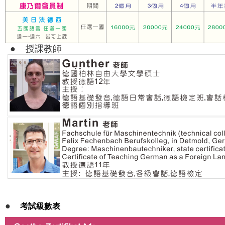
●
授課教師
●
考試級數表