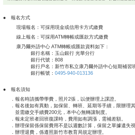
●
報名方式
現場報名：可採用現金或信用卡方式繳費
線上報名：可採用ATM轉帳或匯款方式繳費
康乃爾外語中心 ATM轉帳或匯款資料如下：
銀行名稱：玉山銀行 光華分行
銀行代號：808
銀行戶名：新竹市私立康乃爾外語中心短期補習班
銀行帳號：
0495-940-013136
●
報名須知
．報名時請攜帶學費，照片2張，以便辦理上課證。
．報名後如有異動，如保留、轉班、延期等手續，限辦理其
並需繳交手續費200元，本中心無轉讓制度。
．報未定班者回班復課時，費用如有調漲，需補差額。
．辦理保留係保留費用不是以週數計算，保留之單據遺失
．辦理退費，係遵照新竹市教育局規定辦理。