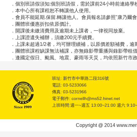
．個別班請假須知:個別班請假，需於課前24小時前連絡
．本中心所有課程恕不轉讓他人使用。
．會員不能延期.保留.轉讓他人。會員報名請參照"康乃爾會
．團體班優惠折扣依原價計。
．開課後未繳清費用及逾期未上課者，一律視同放棄。
．上課證遺失補辦，須繳200元手續費。
．上課未超過1/2者，均可辦理續補，以原價差額補費，逾
．團體班課程缺課無法補課，亦無錄影帶重播與錄影帶租
．逢國定假日
、
颱風、地震、豪雨等天災，均依照新竹市
班址: 新竹市中華路二段316號
電話: 03-5233066
傳真: 03-5231966
電子郵件: cornellh@ms52.hinet.net
上班時間:週一~週五 13:00~21:00 週六 9:10~
Copyright @ 2014 www.meric