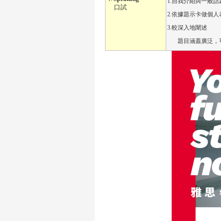
1.
自我介紹與一般話
口試
2.
依據題示卡做個人
3.
較深入地闡述
題目涵蓋廣泛，