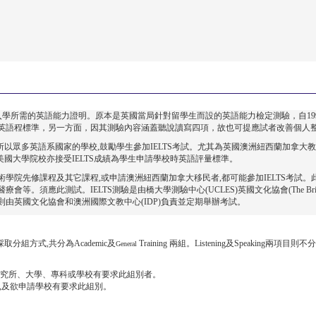
學所需的英語能力證明。原本是英國當局針對留學生而設的英語能力檢定測驗，自1990年開
英語程標準，另一方面，因其測驗內容涵蓋聽說讀寫四項，故也可提應試者改善個人
,所以眾多英語系國家的學校,鼓勵學生參加IELTS考試。尤其為英國澳洲紐西蘭加拿
的美國大學院校亦接受IELTS成績為學生申請學校時英語評量標準。
學院先修課程及其它課程,或申請澳洲紐西蘭加拿大移民者,都可能參加IELTS考試
此測試。IELTS測驗是由橋大學測驗中心(UCLES)英國文化協會(The British Counc
。在臺灣則由英國文化協會和澳洲國際文教中心(IDP)負責並定期舉辦考試。
份採取分組方式,共分為Academic及
Training 兩組。Listening及Speakin
General
研究所
、
大學
、
專科或學校有要求此組別者。
,及欲申請學校有要求此組別。