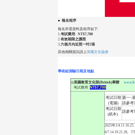
●
報名程序
報名所需資料及程序如下:
1.
考試費用
:
NT$7,700
2.
有效期限之護照
3.
六個月內近照一吋2張
其他相關資訊請上
英國文化協會
學術組測驗日期及地點
◎
英國教育文化部(British)舉辦
www.bri
考試費用:
NT$7,700
考試日期
週一~
(電腦
)
請參考
考試日期
請參考
(紙本
)
2025年1/4.11.16.25. 
6/7.14.19.21.28, 7/5