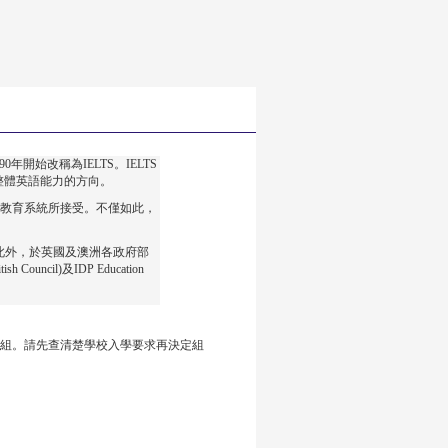
始改稱為IELTS。IELTS
整體英語能力的方向。
大教教育系統所接受。不僅如此，
。此外，於英國及澳洲各政府部
il)及IDP Education
g兩項目則不分組。請先查清楚學校入學要求再決定組