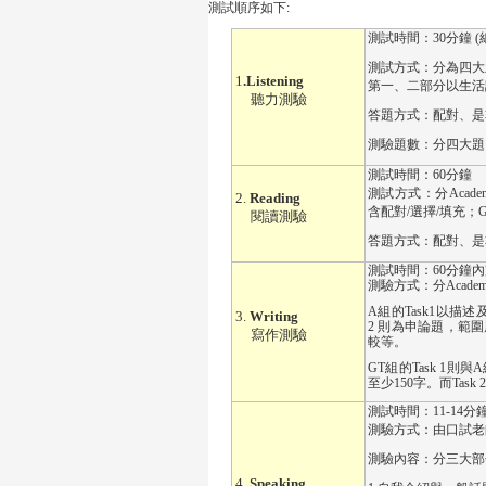
測試順序如下:
測試時間：
30
分鐘
測試方式：分為四大
1
.Listening
第一、二部分以生活
聽力測驗
答題方式：配對、是
測驗題數：分四大題
測試時間：
60
分鐘
測試方式：分
Acade
2.
Reading
含配對
/
選擇
/
填充；
閱讀測驗
答題方式：配對、是
測試時間：
60
分鐘內
測驗方式：分
Academ
A
組的
Task1
以描述
3.
Writing
2
則為申論題，範圍
寫作測驗
較等。
GT
組的
Task 1
則與
A
至少
150
字。而
Task 
測試時間：
11-14
分
測驗方式：由口試老
測驗內容：分三大部
4.
Speaking