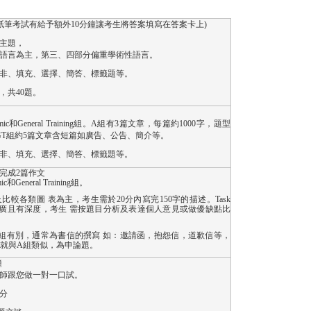
(紙筆考試
有
給予額外
10
分鐘讓考生將答案填寫在答案卡上
)
主題，
語言為主，
第三、四部分偏重學術性語言。
非、填充、選擇、簡答、標籤題等。
，共
40
題。
mic
和
General Training
組。
A
組有
3
篇文章，每篇約
1000
字，題型
GT
組約
5
篇文章含短篇如廣告、公告、簡介等。
非、填充、選擇、簡答、標籤題等。
完成
2
篇作文
ic
和
General Training
組。
及比較各類圖 表為主，考生需於
20
分內寫完
150
字的描述。
Task
廣且有深度，考生 需按題目分析及表達個人意見或做優缺點比
組有別，通常為書信的撰寫 如：邀請函，抱怨信，道歉信等，
2
就與
A
組類似，為申論題。
鐘
師跟您做一對一口試。
分