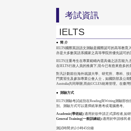
考試資訊
IELTS
●
簡 介
IELTS國際英語語文測驗是國際認可的高等教育入
亦是大多數英語系國家之高等學院所優先認可的
IELTS注重考生在專業範疇內需具備之語言能力
在IELTS行政人員的推廣下,現今已有愈來愈多
對凡計劃前往海外就讀大學、研究所、專科、技術
門實習生及參加專業公會人士，如國防部及公期醫療會等。須應
Australia共同舉辦,而由UCLES統籌管理
●
測驗方式
I
ELTS測驗考試組別在Reading與Writing測驗部
別。測驗方式可以選擇紙筆應考或電腦應考。
Academic(學術組)
:適用於欲申請正式課程者,如
General Training(一般訓練組):
適用於申請移民者
測試時間:約2小時45分鐘