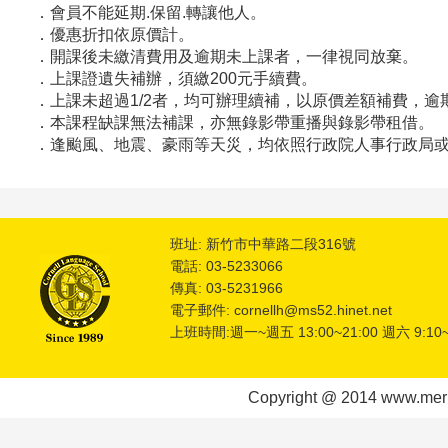
．會員不能延期.保留.轉讓他人。
．
優惠折扣依原價計。
．開課後未繳清費用及逾期未上課者，一律視同放棄。
．上課證遺失補辦，須繳200元手續費。
．上課未超過1/2者，均可辦理續補，以原價差額補費，逾
．本課程缺課無法補課，亦無錄影帶重播與錄影帶租借。
．逢颱風、地震、豪雨等天災，均依照行政院人事行政局或
班址: 新竹市中華路二段316號
電話: 03-5233066
傳真: 03-5231966
電子郵件: cornellh@ms52.hinet.net
上班時間:週一~週五 13:00~21:00 週六 9:10~
Copyright @ 2014 www.meric