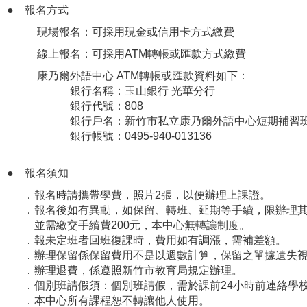
●
報名方式
現場報名：可採用現金或信用卡方式繳費
線上報名：可採用ATM轉帳或匯款方式繳費
康乃爾外語中心 ATM轉帳或匯款資料如下：
銀行名稱：玉山銀行 光華分行
銀行代號：808
銀行戶名：新竹市私立康乃爾外語中心短期補習班
銀行帳號：0495-940-013136
●
報名須知
．報名時請攜帶學費，照片2張，以便辦理上課證。
．報名後如有異動，如保留、轉班、延期等手續，限辦理其
並需繳交手續費200元，本中心無轉讓制度。
．報未定班者回班復課時，費用如有調漲，需補差額。
．
辦理保留係保留費用不是以週數計算，保留之單據遺失
．
辦理退費，係遵照新竹市教育局規定辦理。
．個別班請假須：個別班請假，需於課前24小時前連絡學
．本中心所有課程恕不轉讓他人使用。