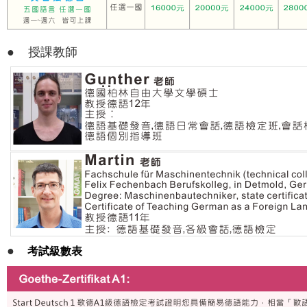
●
授課教師
●
考試級數表