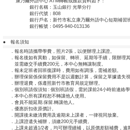
康乃爾外語中心 ATM轉帳或匯款資料如下：
銀行名稱：玉山銀行 光華分行
銀行代號：808
銀行戶名：新竹市私立康乃爾外語中心短期補習班
銀行帳號：0495-940-013136
●
報名須知
．報名時請攜帶學費，照片2張，以便辦理上課證。
．報名後如有異動，如保留、轉班、延期等手續，限辦理其
並需繳交手續費200元，本中心無轉讓制度。
．報未定班者回班復課時，費用如有調漲，需補差額。
．
辦理保留係保留費用不是以週數計算，保留之單據遺失
．
辦理退費，係遵照新竹市教育局規定辦理。
．個別班請假須知 : 個別班請假，需於課前24小時前連
．本中心所有課程恕不轉讓他人使用。
．會員不能延期.保留.轉讓他人。
．
優惠折扣依原價計。
．開課後未繳清費用及逾期未上課者，一律視同放棄。
．上課證遺失補辦，須繳200元手續費。
．上課未超過1/2者，均可辦理續補，以原價差額補費，逾