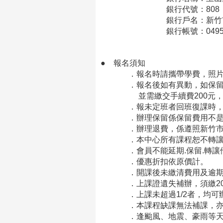
銀行代號：808
銀行戶名：新竹市私立康
銀行帳號：0495-940-
●
報名須知
．報名時請攜帶學費，照片2
．報名後如有異動，如保留、轉
並需繳交手續費200元，本
．報未定班者回班復課時，費
．
辦理保留係保留費用不
．
辦理退費，係遵照新竹
．本中心所有課程恕不轉讓
．會員不能延期.保留.轉讓
．
優惠折扣依原價計。
．開課後未繳清費用及逾期未
．上課證遺失補辦，須繳20
．上課未超過1/2者，均可辦
．本課程缺課無法補課，亦無
．逢颱風、地震、豪雨等天災，