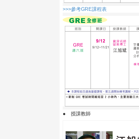
>>>參考GRE課程表
●
授課教師