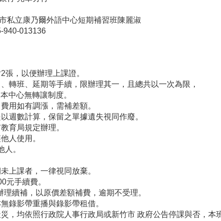
乃爾外語中心短期補習班陳麗淑
013136
張，以便辦理上課證。
班、延期等手續，限辦理其一，且總共以一次為限，
中心無轉讓制度。
用如有調漲，需補差額。
是以週數計算，保留之單據遺失視同作廢。
市教育局規定辦理。
他人使用。
他人。
上課者，一律視同放棄。
0元手續費。
理續補，以原價差額補費，逾期不受理。
錄影帶重播與錄影帶租借。
均依照行政院人事行政局或新竹市 政府公告停課與否，本