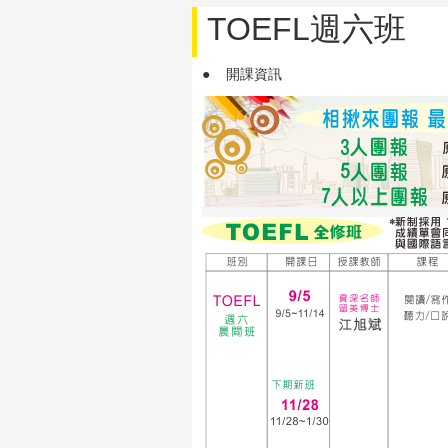
TOEFL週六班
● 開課資訊