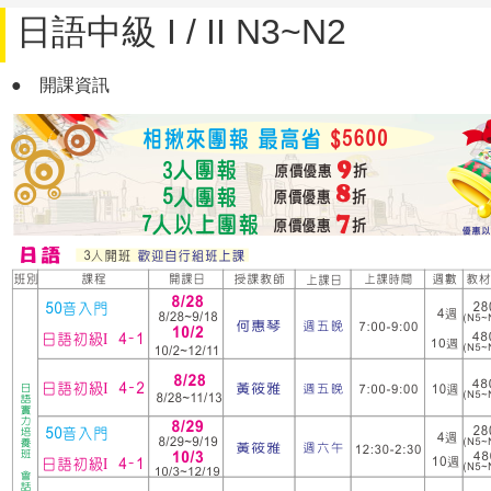
日語中級 I / II N3~N2
●
開課資訊