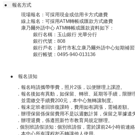
● 報名方式
現場報名：可採用現金或信用卡方式繳費
線上報名：可採用ATM轉帳或匯款方式繳費
康乃爾外語中心 ATM轉帳或匯款資料如下：
銀行名稱：玉山銀行 光華分行
銀行代號：808
銀行戶名：新竹市私立康乃爾外語中心短期補習
銀行帳號：0495-940-013136
● 報名須知
．報名時請攜帶學費，照片2張，以便辦理上課證。
．報名後如有異動，如保留、轉班、延期等手續，限辦理
並需繳交手續費200元，本中心無轉讓制度。
．報未定班者回班復課時，費用如有調漲，需補差額。
．辦理保留係保留費用不是以週數計算，保留之單據遺
．辦理退費，係遵照新竹市教育局規定辦理。
．個別班請假須知 : 個別班請假，需於課前24小時前
．本中心所有課程恕不轉讓他人使用。