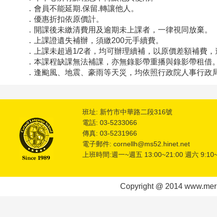
．會員不能延期.保留.轉讓他人。
．優惠折扣依原價計。
．開課後未繳清費用及逾期未上課者，一律視同放棄。
．上課證遺失補辦，須繳200元手續費。
．上課未超過1/2者，均可辦理續補，以原價差額補費，
．本課程缺課無法補課，亦無錄影帶重播與錄影帶租借
．逢颱風、地震、豪雨等天災，均依照行政院人事行政局或
班址: 新竹市中華路二段316號
電話: 03-5233066
傳真: 03-5231966
電子郵件: cornellh@ms52.hinet.net
上班時間:週一~週五 13:00~21:00 週六 9:10~
Copyright @ 2014 www.meric