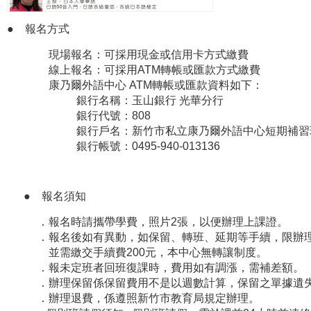
● 報名方式
現場報名：可採用現金或信用卡方式繳費
線上報名：可採用ATM轉帳或匯款方式繳費
康乃爾外語中心 ATM轉帳或匯款資料如下：
銀行名稱：玉山銀行 光華分行
銀行代號：808
銀行戶名：新竹市私立康乃爾外語中心短期補習
銀行帳號：0495-940-013136
● 報名須知
．報名時請攜帶學費，照片2張，以便辦理上課證。
．報名後如有異動，如保留、轉班、延期等手續，限辦理
並需繳交手續費200元，本中心無轉讓制度。
．報未定班者回班復課時，費用如有調漲，需補差額。
．辦理保留係保留費用不是以週數計算，保留之單據遺
．辦理退費，係遵照新竹市教育局規定辦理。