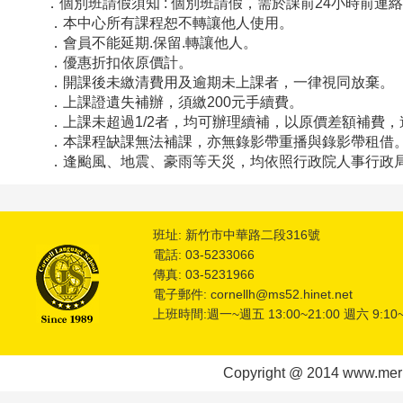
．個別班請假須知 : 個別班請假，需於課前24小時前
．本中心所有課程恕不轉讓他人使用。
．會員不能延期.保留.轉讓他人。
．優惠折扣依原價計。
．開課後未繳清費用及逾期未上課者，一律視同放棄。
．上課證遺失補辦，須繳200元手續費。
．上課未超過1/2者，均可辦理續補，以原價差額補費，
．本課程缺課無法補課，亦無錄影帶重播與錄影帶租借
．逢颱風、地震、豪雨等天災，均依照行政院人事行政局或
班址: 新竹市中華路二段316號
電話: 03-5233066
傳真: 03-5231966
電子郵件: cornellh@ms52.hinet.net
上班時間:週一~週五 13:00~21:00 週六 9:10~
Copyright @ 2014 www.meric