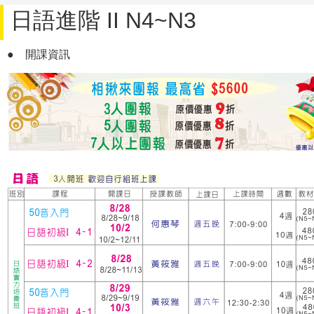
日語進階 II N4~N3
●
開課資訊