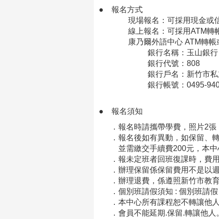
● 報名方式
現場報名：可採用現金或信
線上報名：可採用ATM轉帳
康乃爾外語中心 ATM轉帳或
銀行名稱：玉山銀行 光
銀行代號：808
銀行戶名：新竹市私立康乃
銀行帳號：0495-940-01
● 報名須知
．報名時請攜帶學費，照片2張
．報名後如有異動，如保留、轉
並需繳交手續費200元，本中
．報未定班者回班復課時，費用
．辦理保留係保留費用不是以週
．辦理退費，係遵照新竹市教育
．個別班請假須知 : 個別班
．本中心所有課程恕不轉讓他人
．會員不能延期.保留.轉讓他人