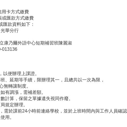
用卡方式繳費
或匯款方式繳費
匯款資料如下：
華分行
爾外語中心短期補習班陳麗淑
3136
，以便辦理上課證。
班、延期等手續，限辦理其一，且總共以一次為限，
心無轉讓制度。
如有調漲，需補差額。
數計算，保留之單據遺失視同作廢。
局規定辦理。
請假，需於課前24小時前連絡學校，並於上班時間內與工作人員確
使用。
。