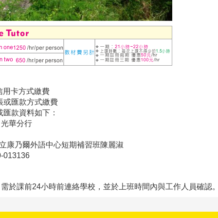
用卡方式繳費
或匯款方式繳費
匯款資料如下：
華分行
爾外語中心短期補習班陳麗淑
3136
，需於課前24小時前連絡學校，並於上班時間內與工作人員確認