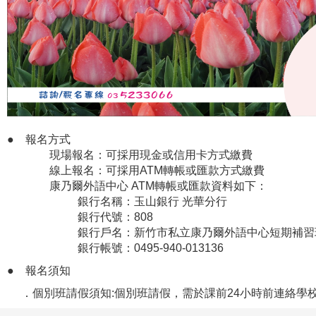
● 報名方式
現場報名：可採用現金或信用卡方式繳費
線上報名：可採用ATM轉帳或匯款方式繳費
康乃爾外語中心 ATM轉帳或匯款資料如下：
銀行名稱：玉山銀行 光華分行
銀行代號：808
銀行戶名：新竹市私立康乃爾外語中心短期補習
銀行帳號：0495-940-013136
●
報名須知
．個別班請假須知:個別班請假，需於課前24小時前連絡學