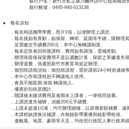
銀行戶名：新竹市私立康乃爾外語中心短期補習班
銀行帳號：0495-940-013136
●
報名須知
．報名時請攜帶學費，照片2張，以便辦理上課證。
．報名後如有異動，如保留、轉班、延期等手續，限辦理其
並需繳交手續費200元，本中心無轉讓制度。
．報未定班者回班復課時，費用如有調漲，需補差額。
．
辦理保留係保留費用不是以週數計算，保留之單據遺失
．
辦理退費，係遵照新竹市教育局規定辦理。
．個別班請假須知：個別班請假，需於課前24小時前連絡
．本中心所有課程恕不轉讓他人使用。
．會員不能延期.保留.轉讓他人。
．
優惠折扣依原價計。
．開課後未繳清費用及逾期未上課者，一律視同放棄。
．上課證遺失補辦，須繳200元手續費。
．上課未超過1/2者，均可辦理續補，以原價差額補費，逾
．本課程缺課無法補課，亦無錄影帶重播與錄影帶租借。
．逢颱風、地震、豪雨等天災，均依照行政院人事行政局或