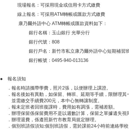
現場報名：可採用現金或信用卡方式繳費
線上報名：可採用ATM轉帳或匯款方式繳費
康乃爾外語中心 ATM轉帳或匯款資料如下：
銀行名稱：玉山銀行 光華分行
銀行代號：808
銀行戶名：新竹市私立康乃爾外語中心短期補習班
銀行帳號：0495-940-013136
● 報名須知
．報名時請攜帶學費，照片2張，以便辦理上課證。
．報名後如有異動，如保留、轉班、延期等手續，限辦理其
並需繳交手續費200元，本中心無轉讓制度。
．報未定班者回班復課時，費用如有調漲，需補差額。
．辦理保留係保留費用不是以週數計算，保留之單據遺失視
．辦理退費，係遵照新竹市教育局規定辦理。
．個別班請假須知:個別班請假，需於課前24小時前連絡學