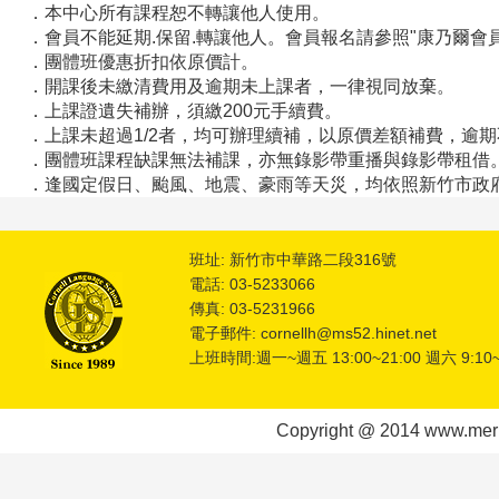
．本中心所有課程恕不轉讓他人使用。
．會員不能延期.保留.轉讓他人。會員報名請參照"康乃爾會員
．團體班優惠折扣依原價計。
．開課後未繳清費用及逾期未上課者，一律視同放棄。
．上課證遺失補辦，須繳200元手續費。
．上課未超過1/2者，均可辦理續補，以原價差額補費，逾
．團體班課程缺課無法補課，亦無錄影帶重播與錄影帶租借
．逢國定假日
、
颱風、地震、豪雨等天災，均依照新竹市政
班址: 新竹市中華路二段316號
電話: 03-5233066
傳真: 03-5231966
電子郵件: cornellh@ms52.hinet.net
上班時間:週一~週五 13:00~21:00 週六 9:10~
Copyright @ 2014 www.meric