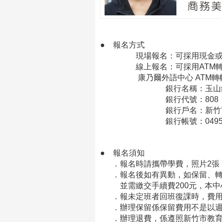
●
報名方式
現場報名：可採用現金或信
線上報名：可採用ATM轉帳
康乃爾外語中心 ATM轉帳
銀行名稱：玉山銀行 
銀行代號：808
銀行戶名：新竹市私立康
銀行帳號：0495-940-
●
報名須知
．報名時請攜帶學費，照片2張
．報名後如有異動，如保留、轉
並需繳交手續費200元，本中
．報未定班者回班復課時，費用
．辦理保留係保留費用不是以週
．辦理退費，係遵照新竹市教育