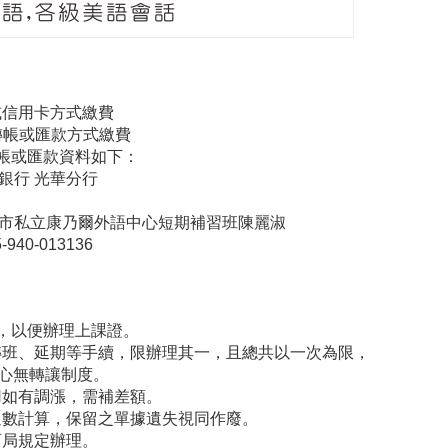
用卡方式繳費
或匯款方式繳費
或匯款資料如下：
光華分行
乃爾外語中心短期補習班陳麗淑
013136
，以便辦理上課證。
班、延期等手續，限辦理其一，且總共以一次為限，
心無轉讓制度。
如有調漲，需補差額。
數計算，保留之單據遺失視同作廢。
局規定辦理。