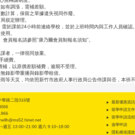
心無轉讓制度。
如有調漲，需補差額。
數計算，保留之單據遺失視同作廢。
局規定辦理。
，需於課前24小時前連絡學校，並於上班時間內與工作人員確認
使用。
。會員報名請參照"康乃爾會員制報名須知"。
課者，一律視同放棄。
手續費。
續補，以原價差額補費，逾期不受理。
無錄影帶重播與錄影帶租借。
豪雨等天災，均依照新竹市政府人事行政局公告停課與否，本班
中華路二段316號
最新優惠資訊
3066
留學申請文件
1966
留學申請流程
llh@ms52.hinet.net
遊學申請
五 13:00~21:00 週六 9:10~18:00
隱私權保護政