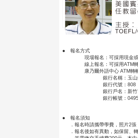
●
報名方式
現場報名：可採用現金或信
線上報名：可採用ATM轉帳
康乃爾外語中心 ATM轉帳
銀行名稱：玉山銀行 
銀行代號：808
銀行戶名：新竹市私立康
銀行帳號：0495-940-
●
報名須知
．報名時請攜帶學費，照片2張
．報名後如有異動，如保留、轉