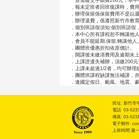
並需繳交手續費200元，本中
．報未定班者回班復課時，費用
．辦理保留係保留費用不是以週
．辦理退費，係遵照新竹市教育
．個別班請假須知:個別班請假
．本中心所有課程恕不轉讓他人
．會員不能延期.保留.轉讓他人
．團體班優惠折扣依原價計。
．開課後未繳清費用及逾期未上
．上課證遺失補辦，須繳200元
．上課未超過1/2者，均可辦理
．團體班課程缺課無法補課，亦
．逢國定假日
、
颱風、地震、
班址: 新竹市
電話: 03-523
傳真: 03-523
電子郵件: corne
上班時間:週一~週