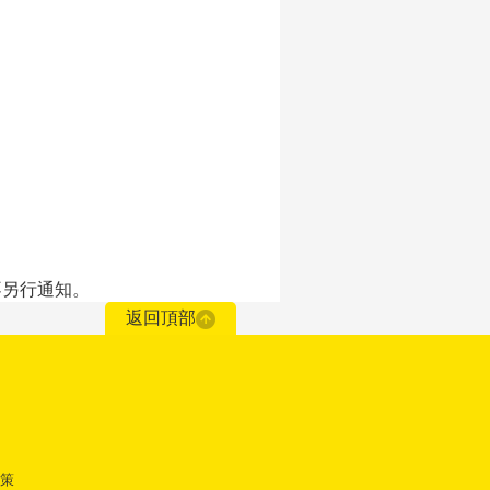
。
不另行通知。
返回頂部
策